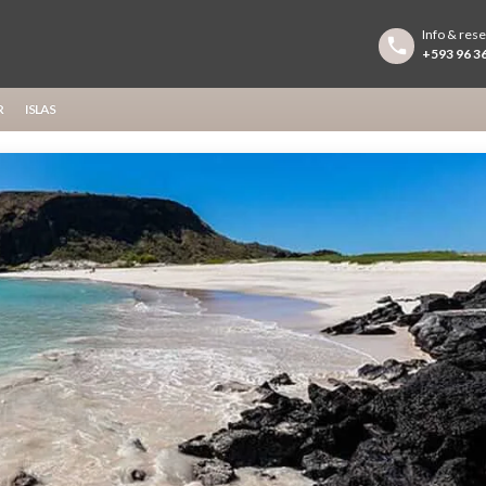
Info & res
+593 96 36
R
ISLAS