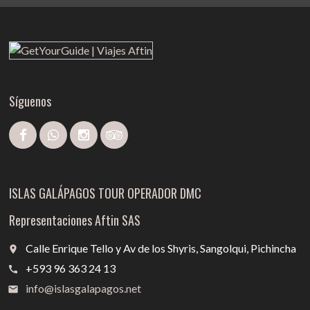
Síguenos
ISLAS GALÁPAGOS TOUR OPERADOR DMC
Representaciones Aftin SAS
Calle Enrique Tello y Av de los Shyris, Sangolqui, Pichincha
place
+593 96 363 24 13
call
info@islasgalapagos.net
email