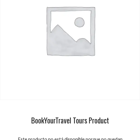
BookYourTravel Tours Product
Este producto no está disponible porque no quedan