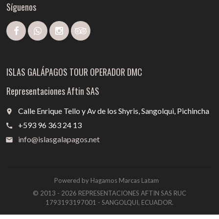
Síguenos
ISLAS GALÁPAGOS TOUR OPERADOR DMC
Representaciones Aftin SAS
Calle Enrique Tello y Av de los Shyris, Sangolqui, Pichincha
place
+593 96 363 24 13
call
info@islasgalapagos.net
email
Powered by Hagamos Marcas Latam
© 2013 - 2026 REPRESENTACIONES AFTIN SAS RUC
1793193197001 - SANGOLQUI, ECUADOR.