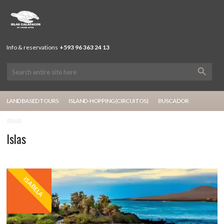
Info & reservations
+593 96 363 24 13
LAND BASED TOURS
ISLAND-HOPPING (CIRCUITOS)
BUSCADOR
ISLAS
Islas
ISABELA