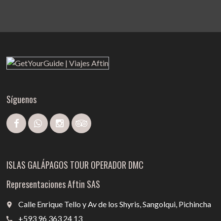
Síguenos
ISLAS GALÁPAGOS TOUR OPERADOR DMC
Representaciones Aftin SAS
Calle Enrique Tello y Av de los Shyris, Sangolqui, Pichincha
place
+593 96 363 24 13
call