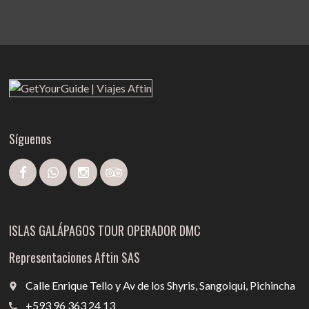
Síguenos
ISLAS GALÁPAGOS TOUR OPERADOR DMC
Representaciones Aftin SAS
Calle Enrique Tello y Av de los Shyris, Sangolqui, Pichincha
place
+593 96 363 24 13
call