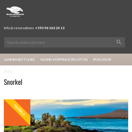
Info & reservations
+593 96 363 24 13
LAND BASED TOURS
ISLAND-HOPPING (CIRCUITOS)
BUSCADOR
ISLAS
Snorkel
ISABELA